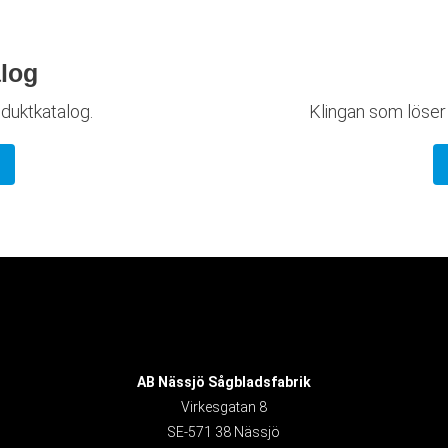
log
oduktkatalog.
Klingan som löser
AB Nässjö Sågbladsfabrik
Virkesgatan 8
SE-571 38 Nässjö