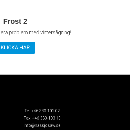
Frost 2
 era problem med vintersågning!
KLICKA HÄR
Tel: +46 380-101 02
Fax: +46 380-103 13
info@nassjosaw.se