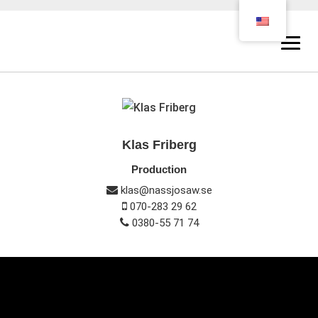
Klas Friberg
Production
klas@nassjosaw.se
070-283 29 62
0380-55 71 74